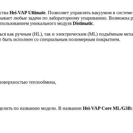
ества
Hei-VAP Ultimate
. Позволяет управлять вакуумом в системе
ывает любые задачи по лабораторному упариванию. Возможна р
 использованием уникального модуля
Distimatic
.
ься как ручным (HL), так и электрическим (ML) подъёмным меха
т быть исполнен со специальным полимерным покрытием.
поверхностью теплообмена,
елить по названию модели. В названии
Hei-VAP Core ML/G3B: