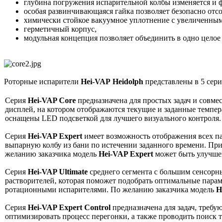
глубина погружения испарительной колбы изменяется и 
особая развинчивающаяся гайка позволяет безопасно отс
химически стойкое вакуумное уплотнение с увеличенны
герметичный корпус,
модульная концепция позволяет объединить в одно целое 
Роторные испарители
Hei-VAP
Heidolph
представлены в 5 сер
Серия
Hei-VAP Core
предназначена для простых задач и сов
дисплей, на котором отображаются текущие и заданные темпе
оснащены LED подсветкой для лучшего визуального контроля.
Серия
Hei-VAP Expert
имеет возможность отображения всех па
выпарную колбу из бани по истечении заданного времени. Пр
желанию заказчика модель
Hei-VAP Expert
может быть улучше
Серия
Hei-VAP Ultimate
среднего сегмента с большим сенсорн
растворителей, которая поможет подобрать оптимальные пар
ротационными испарителями. По желанию заказчика модель
H
Серия
Hei-VAP Expert Control
предназначена для задач, треб
оптимизировать процесс перегонки, а также проводить поиск