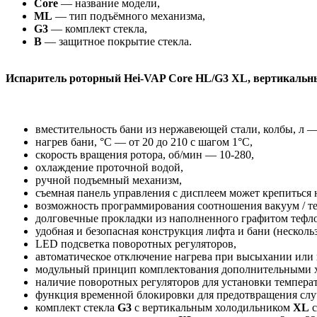
Core
— название модели,
ML
— тип подъёмного механизма,
G3
— комплект стекла,
В
— защитное покрытие стекла.
Испаритель роторный Hei-VAP Core HL/G3 XL, вертикальны
вместительность бани из нержавеющей стали, колбы, л — 
нагрев бани, °С — от 20 до 210 с шагом 1°С,
скорость вращения ротора, об/мин — 10-280,
охлаждение проточной водой,
ручной подъемный механизм,
съемная панель управления с дисплеем может крепиться 
возможность программирования соотношения вакуум / те
долговечные прокладки из наполненного графитом тефл
удобная и безопасная конструкция лифта и бани (несколь
LED подсветка поворотных регуляторов,
автоматическое отключение нагрева при высыхании или
модульный принцип комплектования дополнительными х
наличие поворотных регуляторов для установки темпера
функция временной блокировки для предотвращения слу
комплект стекла
G3
с вертикальным холодильником
XL
с