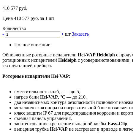
410 577 руб.
Цена 410 577 руб. за 1 шт
Количество
-
+
шт
Заказать
Полное описание
Обновленные роторные испарители
Hei-VAP Heidolph
с продум
ротационных испарителей
Heidolph
с усовершенствованиями, н
эксплуатацией прибора.
Роторные испарители
Hei-VAP
:
вместительность колб, л — до 5,
нагрев бани
Hei-VAP
, °C — до 210,
два независимых контура безопасности позволяют избежат
металлическая опора на нагревательной бане позволяет пе
класс защиты IP 67 для предотвращения коррозии и корот
съёмная панель управления,
запатентованное крепление выпарной колбы
Easy-Clip
,
выпарная трубка
Hei-VAP
не застревает в приводе и легк