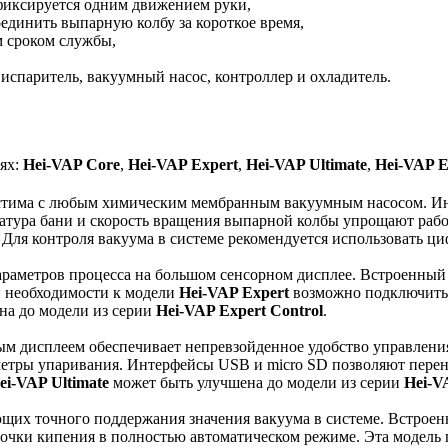
фиксируется одним движением руки,
оединить выпарную колбу за короткое время,
м сроком службы,
испаритель, вакуумный насос, контроллер и охладитель.
иях:
Hei-VAP Core
,
Hei-VAP Expert
,
Hei-VAP Ultimate
,
Hei-VAP E
местима с любым химическим мембранным вакуумным насосом. 
ратура бани и скорость вращения выпарной колбы упрощают рабо
 Для контроля вакуума в системе рекомендуется использовать 
раметров процесса на большом сенсорном дисплее. Встроенный 
и необходимости к модели
Hei-VAP Expert
возможно подключить 
на до модели из серии
Hei-VAP Expert Control
.
ым дисплеем обеспечивает непревзойденное удобство управлени
аметры упаривания. Интерфейсы USB и micro SD позволяют пере
ei-VAP Ultimate
может быть улучшена до модели из серии
Hei-V
ующих точного поддержания значения вакуума в системе. Встро
 точки кипения в полностью автоматическом режиме. Эта модель