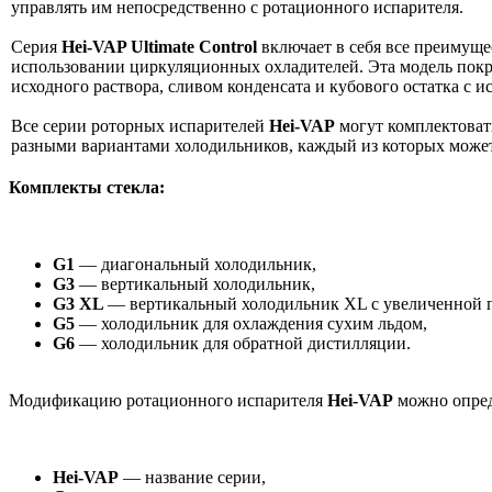
управлять им непосредственно с ротационного испарителя.
Серия
Hei-VAP Ultimate Control
включает в себя все преимущ
использовании циркуляционных охладителей. Эта модель покр
исходного раствора, сливом конденсата и кубового остатка с
Все серии роторных испарителей
Hei-VAP
могут комплектоват
разными вариантами холодильников, каждый из которых може
Комплекты стекла:
G1
— диагональный холодильник,
G3
— вертикальный холодильник,
G3 XL
— вертикальный холодильник XL с увеличенной 
G5
— холодильник для охлаждения сухим льдом,
G6
— холодильник для обратной дистилляции.
Модификацию ротационного испарителя
Hei-VAP
можно опред
Hei-VAP
— название серии,