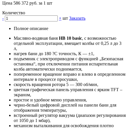
Цена 586 372 руб. за 1 шт
Количество
-
+
шт
Заказать
Полное описание
Масляно-водяная баня
HB 10 basic
, с возможностью
отдельной эксплуатации, вмещает колбы от 0,25 л до 3
л,
нагрев бани до 180 ?С точность, К — ±1,
подъемник с электроприводом с функцией „Безопасная
остановка“, при отключении питания испарительная
колба автоматически поднимается,
попеременное вращение вправо и влево в определенном
интервале в процессе просушки,
скорость вращения ротора 5 — 300 об/мин,
цветная графическая панель управления с ярким TFT –
экраном,
простое и удобное меню управления,
черно-белый цифровой дисплей на панели бани для
отображения температуры,
встроенный регулятор вакуума (диапазон регулирования
от 1050 до 1 мбар),
механизм выталкивания для освобождения плотно