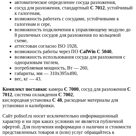
автоматическое определение сосуда разложения,
сосуд для разложения, стандартный
С 7012
, устойчивый
к галогенам,
возможность работать с сосудами, устойчивыми к
галогенам и сере,
возможность подключения к управляющему модулю до
8 различных сосудов для разложения по кольцевой
схеме,
аттестован согласно ISO 1928,
возможность работы через ПО
CalWin C 5040
,
возможность использования сосуда для разложения с
одноразовым тиглем,
потребляемая мощность, Вт — 260,
габариты, мм — 310x395x490,
вес, кг — 43.
Комплект поставки:
камера
C 7000
, сосуд для разложения
C
7012
, система охлаждения
C 7002
,
кислородная установка
C 48
, расходные материалы для
установки и калибровки.
Сайт polisof.ru носит исключительно информационный
характер и ни при каких условиях не является публичной
офертой. Для получения информации о наличии и стоимости
представленных товаров и (или) услуг обращайтесь к