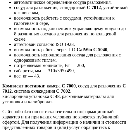
автоматическое определение сосуда разложения,
сосуд для разложения, стандартный
С 7012
, устойчивый
к галогенам,
возможность работать с сосудами, устойчивыми к
галогенам и сере,
возможность подключения к управляющему модулю до
8 различных сосудов для разложения по кольцевой
схеме,
аттестован согласно ISO 1928,
возможность работы через ПО
CalWin C 5040
,
возможность использования сосуда для разложения с
одноразовым тиглем,
потребляемая мощность, Вт — 260,
габариты, мм — 310x395x490,
вес, кг — 43.
Комплект поставки:
камера
C 7000
, сосуд для разложения
C
7012
, система охлаждения
C 7002
,
кислородная установка
C 48
, расходные материалы для
установки и калибровки.
Сайт polisof.ru носит исключительно информационный
характер и ни при каких условиях не является публичной
офертой. Для получения информации о наличии и стоимости
представленных товаров и (или) услуг обращайтесь к