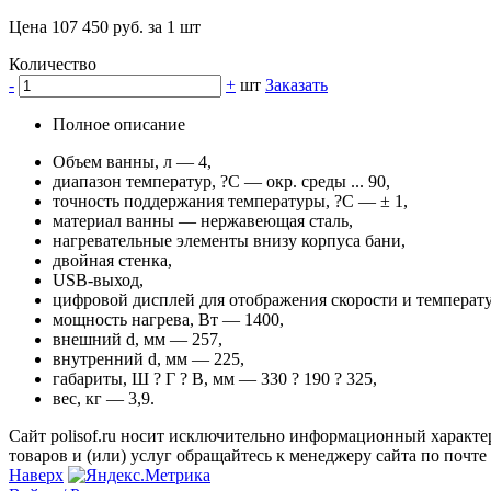
Цена 107 450 руб. за 1 шт
Количество
-
+
шт
Заказать
Полное описание
Объем ванны, л — 4,
диапазон температур, ?С — окр. среды ... 90,
точность поддержания температуры, ?С — ± 1,
материал ванны — нержавеющая сталь,
нагревательные элементы внизу корпуса бани,
двойная стенка,
USB-выход,
цифровой дисплей для отображения скорости и температ
мощность нагрева, Вт — 1400,
внешний d, мм — 257,
внутренний d, мм — 225,
габариты, Ш ? Г ? В, мм — 330 ? 190 ? 325,
вес, кг — 3,9.
Сайт polisof.ru носит исключительно информационный характе
товаров и (или) услуг обращайтесь к менеджеру сайта по почте i
Наверх