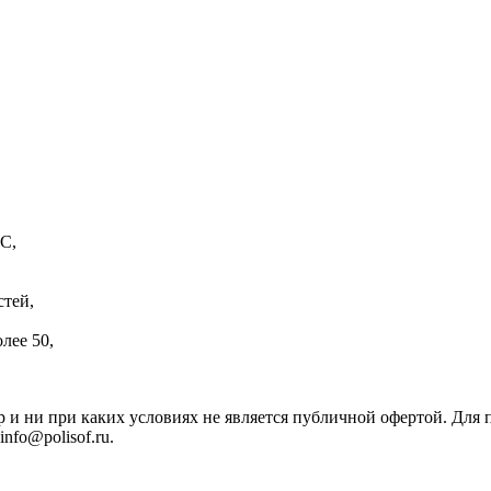
С,
стей,
лее 50,
р и ни при каких условиях не является публичной офертой. Дл
nfo@polisof.ru.