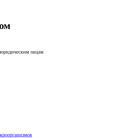
том
о юридическим лицам
икроорганизмов