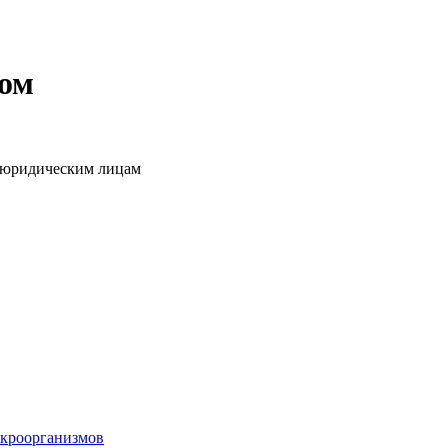
том
о юридическим лицам
икроорганизмов