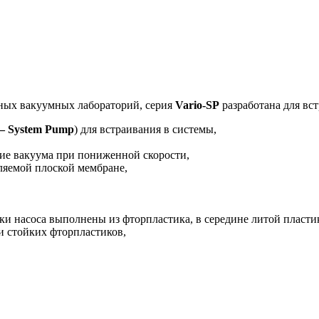
ных вакуумных лабораторий, серия
Vario-SP
разработана для вс
— System Pump
) для встраивания в системы,
ие вакуума при пониженной скорости,
ляемой плоской мембране,
 насоса выполнены из фторпластика, в середине литой пластик
и стойких фторпластиков,