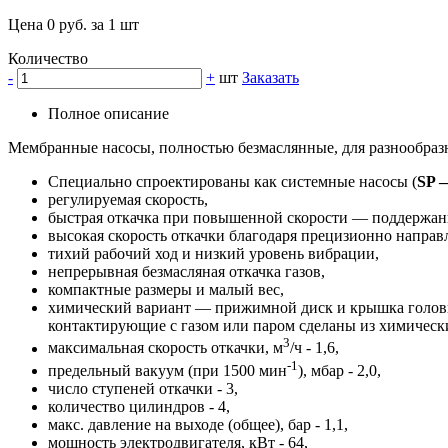
Цена 0 руб. за 1 шт
Количество
-
+
шт
Заказать
Полное описание
Мембранные насосы, полностью безмаслянные, для разнообраз
Специально спроектированы как системные насосы (
SP 
регулируемая скорость,
быстрая откачка при повышенной скорости — поддержан
высокая скорость откачки благодаря прецизионно направ
тихий рабочий ход и низкий уровень вибрации,
непрерывная безмасляная откачка газов,
компактные размеры и малый вес,
химический вариант — прижимной диск и крышка головки
контактирующие с газом или паром сделаны из химическ
3
максимальная скорость откачки, м
/ч - 1,6,
-1
предельный вакуум (при 1500 мин
), мбар - 2,0,
число ступеней откачки - 3,
количество цилиндров - 4,
макс. давление на выходе (общее), бар - 1,1,
мощность электродвигателя, кВт - 64,