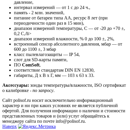
давление,
интервал измерений — от 1 с до 24 ч.,
память - 2 млн. значений,
питание от батареи типа АА, ресурс 8 лет (при
периодичности один раз в 15 мин),
диапазон измерений температуры, C — от -20 до +70 ±,
0,2 C,/li>
диапазон измерений влажности, % 0 до 100 ±, 2%,
встроенный сенсор абсолютного давления, мбар — от
600 до 1100 ±, 3 мбар
класс пылевлагозащиты — IP 54,
слот для SD-карты памяти,
ПО
ComSoft
,
соответствие стандартам DIN EN 12830,
габариты, Д х В х Г, мм — 103 x 63 x 33.
Аксессуары:
зонды температуры/влажности, ISO сертификат
о калибровке -
по запросу
.
Сайт polisof.ru носит исключительно информационный
характер и ни при каких условиях не является публичной
офертой. Для получения информации о наличии и стоимости
представленных товаров и (или) услуг обращайтесь к
менеджеру сайта по почте info@polisof.ru.
Наверх