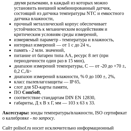
двумя разъемами, в каждый из которых можно
установить внешний комбинированный датчик,
состоящий из датчика температуры NTC и емкостного
датчика влажности,
прочный металлический корпус обеспечивает
устойчивость к механическим воздействиям и
критическим условиям среды измерений,
измеряемый параметр - температура и влажность,
интервал измерений — от 1 с до 24 ч.,
память - 2 млн. значений,
питание от батареи типа АА, ресурс 8 лет (при
периодичности один раз в 15 мин),
диапазон измерений температуры, C — от -20 до +70 ±,
0,2 C,/li>
диапазон измерений влажности, % 0 до 100 ±, 2%,
класс пылевлагозащиты — IP 65,
слот для SD-карты памяти,
ПО
ComSoft
,
соответствие стандартам DIN EN 12830,
габариты, Д х В х Г, мм — 103 x 63 x 33.
Аксессуары:
зонды температуры/влажности, ISO сертификат
о калибровке -
по запросу
.
Сайт polisof.ru носит исключительно информационный