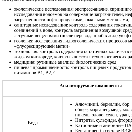
экологические исследования: экспресс-анализ, скринин
исследования водоемов на содержание загрязнителей, не
загрязненности нефтепродуктами, тяжелыми металлами,
санитарные исследования: контроль содержания токсичн
соединений в воде, контроль загрязнения воздушной сре
летучими веществами (после перевода проб в жидкую фаз
геология: исследования гидрогеологических процессов м
«флуоресцирующей метки»,
технология: контроль содержания остаточных количеств 
жидком кислороде, контроль чистоты технологических ра
медицина: рутинные анализы биологических сред,
пищевая промышленность: контроль пищевых продуктов
витаминов В1, В2, С.
Анализируемые компоненты
Алюминий, бериллий, бор, 
общее, марганец, медь, мол
никель, олово, селен, уран,
Нитриты, сульфиды, фтори
Вода
Катионные и анионные ПА
Бензапирен (в составе ВЭЖ