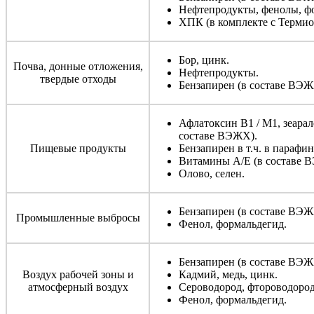
Нефтепродукты, фенолы, ф
ХПК (в комплекте с Термио
Бор, цинк.
Почва, донные отложения,
Нефтепродукты.
твердые отходы
Бензапирен (в составе ВЭЖ
Афлатоксин В1 / М1, зеарал
составе ВЭЖХ).
Пищевые продукты
Бензапирен в т.ч. в парафи
Витамины А/Е (в составе В
Олово, селен.
Бензапирен (в составе ВЭЖ
Промышленные выбросы
Фенол, формальдегид.
Бензапирен (в составе ВЭЖ
Воздух рабочей зоны и
Кадмий, медь, цинк.
атмосферный воздух
Сероводород, фтороводород
Фенол, формальдегид.