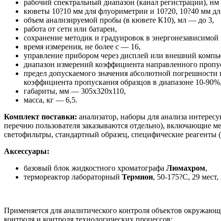
рабочий спектральный диапазон (канал регистрации), нм
кюветы 10?10 мм для флуориметрии и 10?20, 10?40 мм дл
объем анализируемой пробы (в кювете К10), мл — до 3,
работа от сети или батареи,
сохранение методик и градуировок в энергонезависимой 
время измерения, не более с — 16,
управление прибором через дисплей или внешний компь
диапазон измерений коэффициента направленного пропуск
предел допускаемого значения абсолютной погрешности
коэффициента пропускания образцов в диапазоне 10-90%
габариты, мм — 305х320х110,
масса, кг — 6,5.
Комплект поставки:
анализатор, наборы для анализа интерес
перечню пользователя заказываются отдельно), включающие ме
светофильтры, стандартный образец, специфические реагенты (
Аксессуары:
базовый блок жидкостного хроматографа
Люмахром
,
термореактор лабораторный
Термион
, 50-175?С, 29 мест,
Применяется для аналитического контроля объектов окружающ
контроля и контроля технологических процессов: