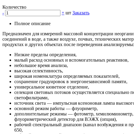
Количество
-
+
шт
Заказать
Полное описание
Предназначен для измерений массовой концентрации неоргани
соединений в воде, а также воздухе, почвах, технических мате
продуктах и других объектах после переведения анализируемых
Низкие пределы определения,
малый расход основных и вспомогательных реактивов,
небольшое время анализа,
высокая селективность,
широкая номенклатура определяемых показателей,
сохранение градуировок в энергонезависимой памяти,
универсальное кюветное отделение,
селекция световых потоков осуществляется специально 
светофильтрами,
источник света — импульсная ксеноновая лампа высокого
основной режим работы — флуориметр,
дополнительные режимы — фотометр, хемилюминометр,
флуориметрический детектор для ВЭЖХ (опция),
рабочий спектральный диапазон (канал возбуждения и пр
650,