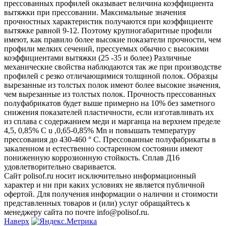
прессованных профилей оказывает величина коэффициента
вытяжки при прессовании. Максимальные значения
прочностных характеристик получаются при коэффициенте
вытяжке равной 9-12. Поэтому крупногабаритные профили
имеют, как правило более высокие показатели прочности, чем
профили мелких сечений, прессуемых обычно с высокими
коэффициентами вытяжки (25 -35 и более) Различные
механические свойства наблюдаются так же при производстве
профилей с резко отличающимися толщиной полок. Образцы
вырезанные из толстых полок имеют более высокие значения,
чем вырезанные из толстых полок. Прочность прессованных
полуфабрикатов будет выше примерно на 10% без заметного
снижения показателей пластичности, если изготавливать их
из сплава с содержанием меди и марганца на верхнем пределе
4,5, 0,85% С u ,0,65-0,85% Mn и повышать температуру
прессования до 430-460 ° C. Прессованные полуфабрикаты в
закаленном и естественно состаренном состоянии имеют
пониженную коррозионную стойкость. Сплав Д16
удовлетворительно сваривается.
Сайт polisof.ru носит исключительно информационный
характер и ни при каких условиях не является публичной
офертой. Для получения информации о наличии и стоимости
представленных товаров и (или) услуг обращайтесь к
менеджеру сайта по почте info@polisof.ru.
Наверх