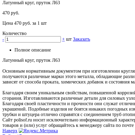
Латунный круг, пруток Л63
470 руб.
Цена 470 руб. за 1 шт
Количество
-
+
шт
Заказать
Полное описание
Латунный круг, пруток Л63
Основным нормативным документом при изготовлении кругляка
получаются различные марки этого металла, обладающие разли
зависят от способа проката, химических добавок и состояния м
Благодаря своим уникальным свойствам, повышенной коррозий
сгорания. Изготавливаются различные детали для силовых узл
Благодаря своей пластичности и прочности они служат отлич
украшений. Подобные изделия не боятся никаких погодных изм
трубки и штуцера отлично справятся с соединением труб отоп
Сайт polisof.ru носит исключительно информационный характе
товаров и (или) услуг обращайтесь к менеджеру сайта по почте i
Наверх