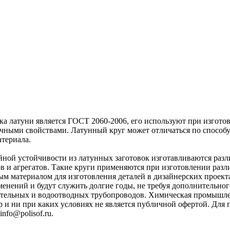
 латуни является ГОСТ 2060-2006, его используют при изготов
чными свойствами. Латунный круг может отличаться по способу 
атериала.
ной устойчивости из латунных заготовок изготавливаются разл
ов и агрегатов. Такие круги применяются при изготовлении раз
ным материалом для изготовления деталей в дизайнерских прое
енений и будут служить долгие годы, не требуя дополнительног
ительных и водоотводных трубопроводов. Химическая промышленн
р и ни при каких условиях не является публичной офертой. Дл
nfo@polisof.ru.