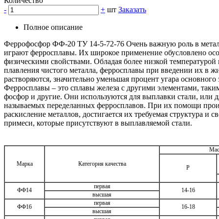
Количество
-
+
шт
Заказать
Полное описание
Феррофосфор ФФ-20 ТУ 14-5-72-76 Очень важную роль в мет
играют ферросплавы. Их широкое применение обусловлено о
физическими свойствами. Обладая более низкой температурой 
плавления чистого металла, ферросплавы при введении их в ж
растворяются, значительно уменьшая процент угара основного
Ферросплавы – это сплавы железа с другими элементами, таким
фосфор и другие. Они используются для выплавки стали, или д
называемых переделанных ферросплавов. При их помощи прои
раскисление металлов, достигается их требуемая структура и с
примеси, которые присутствуют в выплавляемой стали.
Мас
Марка
Категория качества
P
первая
ФФ14
14-16
высшая
первая
ФФ16
16-18
высшая