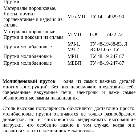
Прутки
Материалы порошковые.
Листы, прутки
М-6-МП
ТУ 14-1-4929-90
горячекатаные и изделия из
сплава
Материалы порошковые.
М-МП
ГОСТ 17432-72
Прутки и поковки из сплава
МЧ-1,
ТУ 48-19-88-83, Я
Прутки молибденовые
МЧ-2
еО021.057 ТУ
Прутки молибденовые
МРН-1
ТУ 48-19-247-87
Прутки молибденовые
МБВП
ТУ 48-19-247-87
Молибденовый пруток
– одна из самых важных деталей
многих конструкций. Без них невозможно представить себе
современные вакуумные печи, электроды и даже самые
обыкновенные лампы накаливания.
Столь высокая популярность объясняется достаточно просто:
молибденовые прутки отличаются не только разнообразием
диаметров, но и способностью выдерживать высочайшие
нагрузки, что особенно важно в том случае, когда они
являются частью сложнейших механизмов.