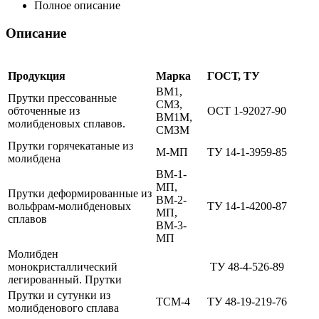
Полное описание
Описание
Продукция
Марка
ГОСТ, ТУ
ВМ1,
Прутки прессованные
СМЗ,
обточенные из
ОСТ 1-92027-90
ВМ1М,
молибденовых сплавов.
СМЗМ
Прутки горячекатаные из
М-МП
ТУ 14-1-3959-85
молибдена
ВМ-1-
МП,
Прутки деформированные из
ВМ-2-
вольфрам-молибденовых
ТУ 14-1-4200-87
МП,
сплавов
ВМ-3-
МП
Молибден
монокристаллический
ТУ 48-4-526-89
легированный. Прутки
Прутки и сутунки из
ТСМ-4
ТУ 48-19-219-76
молибденового сплава