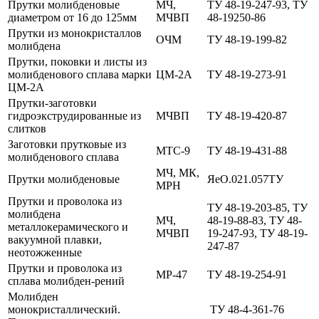
Прутки молибденовые
МЧ,
ТУ 48-19-247-93, ТУ
диаметром от 16 до 125мм
МЧВП
48-19250-86
Прутки из монокристаллов
ОЧМ
ТУ 48-19-199-82
молибдена
Прутки, поковки и листы из
молибденового сплава марки
ЦМ-2А
ТУ 48-19-273-91
ЦМ-2А
Прутки-заготовки
гидроэкструдированные из
МЧВП
ТУ 48-19-420-87
слитков
Заготовки прутковые из
МТС-9
ТУ 48-19-431-88
молибденового сплава
МЧ, МК,
Прутки молибденовые
ЯеО.021.057ТУ
МРН
Прутки и проволока из
ТУ 48-19-203-85, ТУ
молибдена
МЧ,
48-19-88-83, ТУ 48-
металлокерамического и
МЧВП
19-247-93, ТУ 48-19-
вакуумной плавки,
247-87
неотожженные
Прутки и проволока из
МР-47
ТУ 48-19-254-91
сплава молибден-рений
Молибден
монокристаллический.
ТУ 48-4-361-76